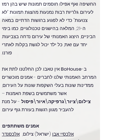
החשיפה ואף אפילו חוסמים תמונות שיש בהן רמז
לעירום. גלריות רבות נמנעות מהצגת תמונות "לא
צנועות" כדי לא לפגוע ברגשות הדתיים. במאה
ה-21, המלאה בהישגים טכנולוגיים, כמו בימי
הביניים, היצוג האמנותי של עירום נדחה בצביעות.
יחד עם זאת, כל ילד יכול לגשת בקלות לאתרי
פורנו.
ב-
BoHouse
אין טאבו. לכן החלטנו לתת את
המרחב האמנותי שלנו לחברים - אמנים מוכשרים
ממדינות שונות בעלי השקפות שונות על העירום,
אשר משתמשים בשפת האמנות –
צילום\ציור\גרפיקה\איור\פיסול
- על מנת
להעביר מגוון רגשות בעזרת גוף עירום.
אמנים משתתפים
:
אלכסיי אבן
(ישראל) צילום,
אלכסנדר