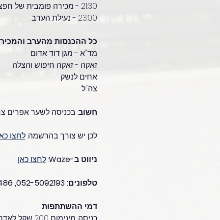
21:30 - מכירה פומבית של חפצי אמנות נבחרים. המגיש - 
23:00 - נעילת הערב
כל ההכנסות מהערב והמכירות
מד"א - מגן דוד אדום
זאקה - זאקה חיפוש והצלה
אחים לנשק
צה"ל
חשוב
: בכניסה לשער אפרים צריך 
לכן יש צורך בהרשמה. 
לחצו כא
ניווט ב-Waze
: 
לחצו כאן
טלפונים: 052-5092193, 052-3372486
דמי ההשתתפות
כניסה: מינימום 200 שקל לאדם.