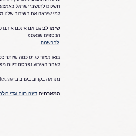
תשלום לתושבי ישראל באמצעות Paybox (מועדף) או מז
למי שיראה את השידור שלנו מח
שימו לב
: גם אם אינכם איתנו פ
הכספים שנאספו.
להרשמה
בואו נעזור לגייס כמה שיותר כ
לאחר האירוע נפרסם דיווח מפור
נתראה בקרוב בערב ב-BoHouse!
המארחים
: 
דינה בווה וגדי בול