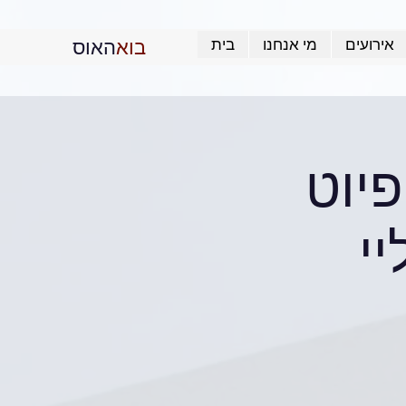
בוא
האוס
אירועים
מי אנחנו
בית
פיוט
י