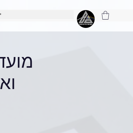
י
מועדו
וא