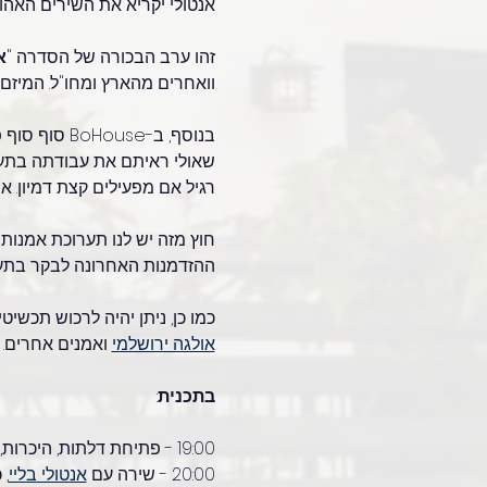
אנטולי יקריא את השירים האהוב
זהו ערב הבכורה של הסדרה "
א
וואחרים מהארץ ומחו"ל. המיז
בנוסף, ב-BoHouse סוף סוף פתחנו חלל אמנות חדש, החדר הסודי שלנו - הממ"ד,בעיצובה של האמנית 
שאולי ראיתם את עבודתה בתער
רגיל אם מפעילים קצת דמיון. אנ
חוץ מזה יש לנו תערוכת אמנות 
ההזדמנות האחרונה לבקר בתערו
כמו כן, ניתן יהיה לרכוש תכשיט
אולגה ירושלמי
 ואמנים אחרים.
בתכנית
:
19:00 - פתיחת דלתות, היכרות, מפגש עם המארחים וסיור בבית, סיור אחרון בתערוכת 
20:00 - שירה עם 
אנטולי בליי
,