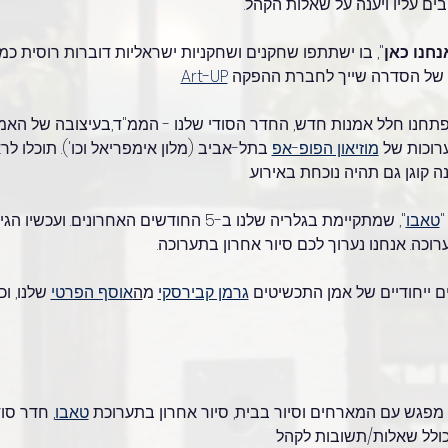
ים עליו ויענה על שאלות הקהל.
נחנו כאן
", בו ישתתפו שחקנים ושחקניות ישראליות דוברות רוסית כמו י
ם של הסדרה שייך לחברת ההפקה 
Art-UP
וכות של 
מוזיאון הפופ-אפ
 בתל-אביב (מלון אימפריאל וכו'). תוכלו 
ה קוגן גם תהיה נוכחת באירוע.
"
טאבו
", שמתקיימת בגלריה שלנו ב-5 החודשים האחרונים. 
כה. אנחנו נערוך לכם סיור אחרון בתערוכה.
ים ייחודיים של אמן התכשיטים 
גרמן קבירסקי
 מ
ה
אוסף הפרטי
 שלנו, ו
טאבו
, חדר סודי
 כולל שאלות/תשובות לקהל